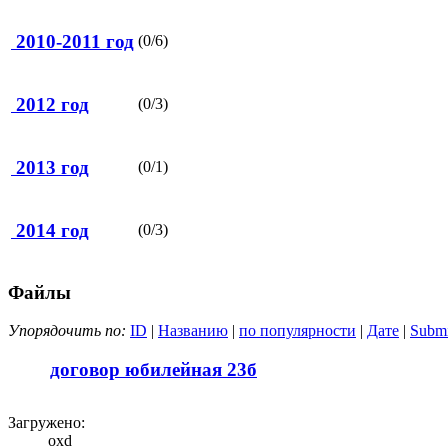
2010-2011 год
(0/6)
2012 год
(0/3)
2013 год
(0/1)
2014 год
(0/3)
Файлы
Упорядочить по:
ID
|
Названию
|
по популярности
|
Дате
|
Submi
договор юбилейная 23б
Загружено:
oxd