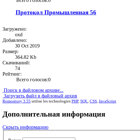
Всего голосов:0
Протокол Промышленная 56
Загружено:
oxd
Добавлено:
30 Oct 2019
Размер:
364.82 Kb
Скачиваний:
74
Рейтинг:
Всего голосов:0
Поиск в файловом архиве...
Загрузить файл в файловый архив
Remository 3.55
utilise les technologies
PHP
,
SQL
,
CSS
,
JavaScript
Дополнительная информация
Скрыть информацию