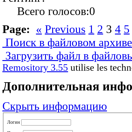
Всего голосов:0
Page:
«
Previous
1
2
3
4
5
Поиск в файловом архиве.
Загрузить файл в файлов
Remository 3.55
utilise les tech
Дополнительная инф
Скрыть информацию
Логин