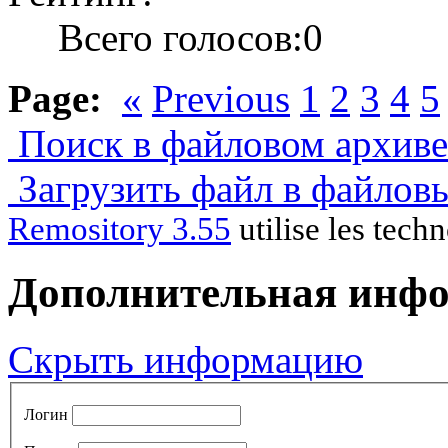
Всего голосов:0
Page:
«
Previous
1
2
3
4
5
Поиск в файловом архиве.
Загрузить файл в файлов
Remository 3.55
utilise les tech
Дополнительная инф
Скрыть информацию
Логин