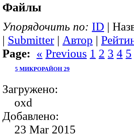
Файлы
Упорядочить по:
ID
| Наз
|
Submitter
|
Автор
|
Рейти
Page:
«
Previous
1
2
3
4
5
5 МИКРОРАЙОН 29
Загружено:
oxd
Добавлено:
23 Mar 2015