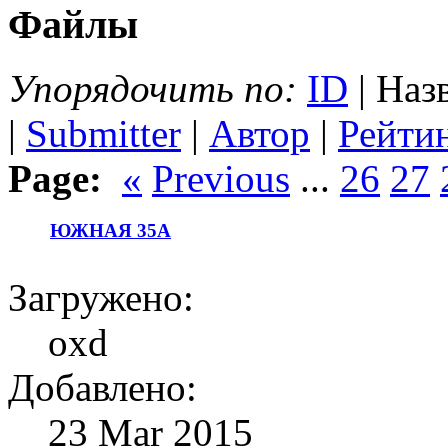
Файлы
Упорядочить по:
ID
| Наз
|
Submitter
|
Автор
|
Рейти
Page:
«
Previous
...
26
27
ЮЖНАЯ 35А
Загружено:
oxd
Добавлено:
23 Mar 2015