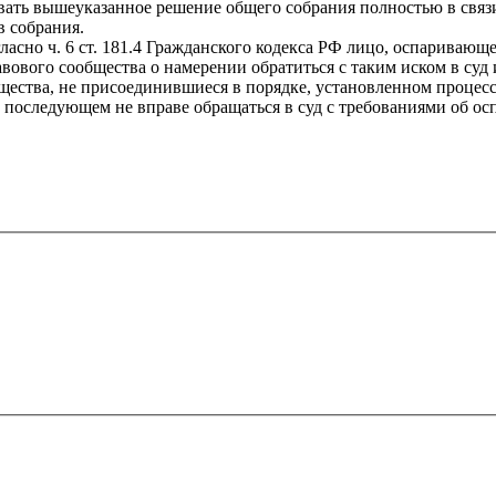
ть вышеуказанное решение общего собрания полностью в связи
в собрания.
ласно ч. 6 ст. 181.4 Гражданского кодекса РФ лицо, оспариваю
авового сообщества о намерении обратиться с таким иском в с
ества, не присоединившиеся в порядке, установленном процессу
последующем не вправе обращаться в суд с требованиями об осп